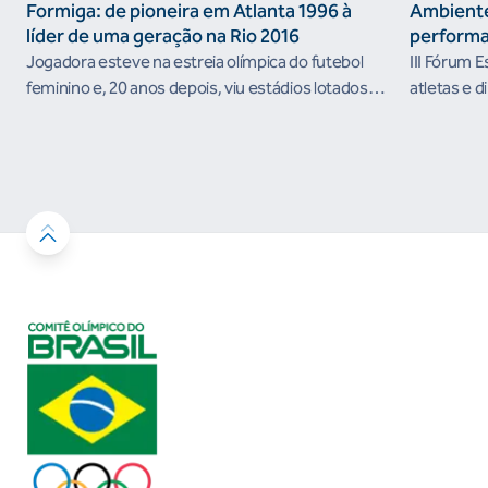
Formiga: de pioneira em Atlanta 1996 à
Ambiente
líder de uma geração na Rio 2016
performa
Jogadora esteve na estreia olímpica do futebol
III Fórum 
feminino e, 20 anos depois, viu estádios lotados
atletas e d
nos Jogos Olímpicos no Brasil
ambientes 
desenvolvi
resultados