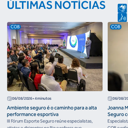
ÚLTIMAS NOTÍCIAS
COB
COB
06/08/2026
• 4 minutos
06/08/2
Ambiente seguro é o caminho para a alta
Joanna M
performance esportiva
Seguro c
III Fórum Esporte Seguro reúne especialistas,
Especialis
atletas e dirigentes no Rio e reforça que
COB e refo