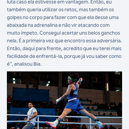
luta caso ela estivesse em vantagem. Então, eu
também queria utilizar os retos, mas também os
golpes no corpo para fazer com que ela desse uma
abaixada na adrenalina e não vir atacando com
muito ímpeto. Consegui acertar uns belos ganchos
nela. É a primeira vez que encontro essa adversária.
Então, daqui para frente, acredito que eu terei mais
facilidade de enfrentá-la, porque já vou saber como
é", analisou Bia.