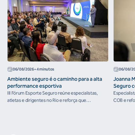
06/08/2026
• 4 minutos
06/08/2
Ambiente seguro é o caminho para a alta
Joanna M
performance esportiva
Seguro c
III Fórum Esporte Seguro reúne especialistas,
Especialis
atletas e dirigentes no Rio e reforça que
COB e refo
ambientes protegidos são condição para o
esportivos
desenvolvimento esportivo e a conquista de
resultados