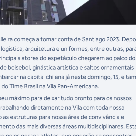
ileira começa a tomar conta de Santiago 2023. Depo
logística, arquitetura e uniformes, entre outras, par
principais atores do espetáculo chegarem ao palco do
 beisebol, ginástica artística e saltos ornamentais
mbarcar na capital chilena já neste domingo, 15, e t
o do Time Brasil na Vila Pan-Americana.
 seu máximo para deixar tudo pronto para os nossos
trabalhando diretamente na Vila com toda nossa
 as estruturas para nossa área de convivência e
ento das mais diversas áreas multidisciplinares. Es
o pelos nossos atletas, que poderão se concentrar