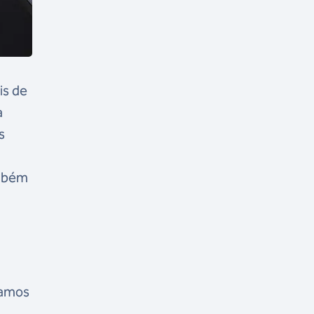
is de
a
s
ambém
tamos