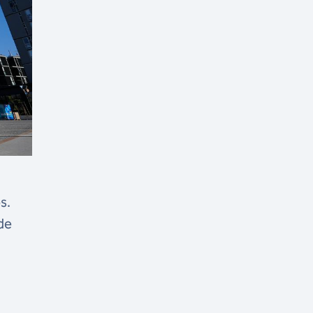
s.
de