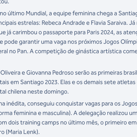
tou.
 último Mundial, a equipe feminina chega a Santia
ncipais estrelas: Rebeca Andrade e Flavia Saraiva. Já
ue já carimbou o passaporte para Paris 2024, as ate
e pode garantir uma vaga nos próximos Jogos Olímp
geral no Pan. A competição de ginástica artística com
d Oliveira e Giovanna Pedroso serão as primeiras brasi
ais em Santiago 2023. Elas e os demais sete atletas
al chilena neste domingo.
ma inédita, conseguiu conquistar vagas para os Jogo
aforma feminina e masculina). A delegação realizou u
com dois training camps no último mês, o primeiro em
ro (Maria Lenk).