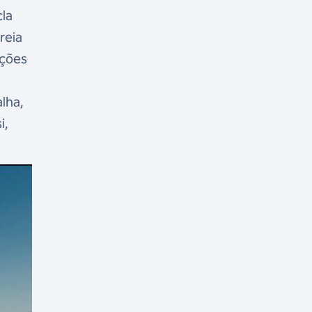
la
reia
ições
lha,
i,