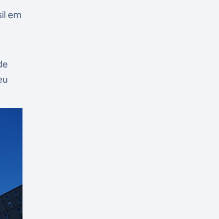
il em
de
eu