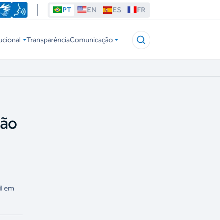
PT
EN
ES
FR
ucional
Transparência
Comunicação
rão
il em