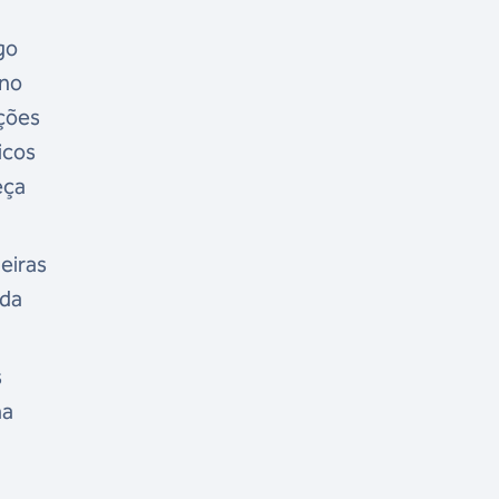
go
 no
nções
icos
eça
leiras
 da
s
ma