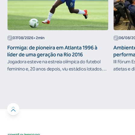
07/08/2026
• 2min
06/08/2
Formiga: de pioneira em Atlanta 1996 à
Ambiente
líder de uma geração na Rio 2016
performa
Jogadora esteve na estreia olímpica do futebol
III Fórum 
feminino e, 20 anos depois, viu estádios lotados
atletas e d
nos Jogos Olímpicos no Brasil
ambientes 
desenvolvi
resultados