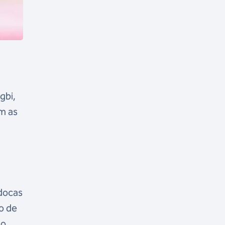
gbi,
om as
udocas
o de
ão