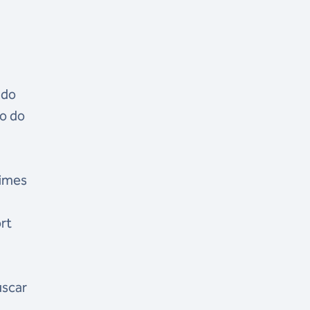
 do
co do
times
rt
uscar