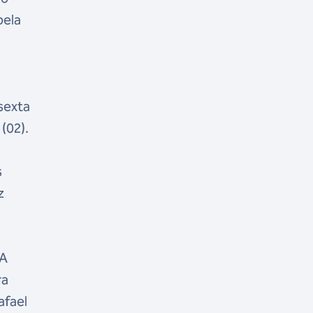
pela
sexta
(02).
s
z
 A
ra
afael