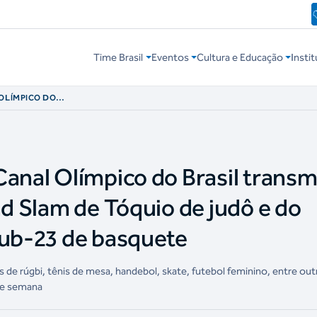
Time Brasil
Eventos
Cultura e Educação
Instit
 OLÍMPICO DO
INAIS DO GRAND
O BRASILEIRO
TE
Canal Olímpico do Brasil transm
nd Slam de Tóquio de judô e do
Sub-23 de basquete
de rúgbi, tênis de mesa, handebol, skate, futebol feminino, entre out
 de semana