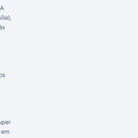
 A
lia),
às
s
os
uper
, em