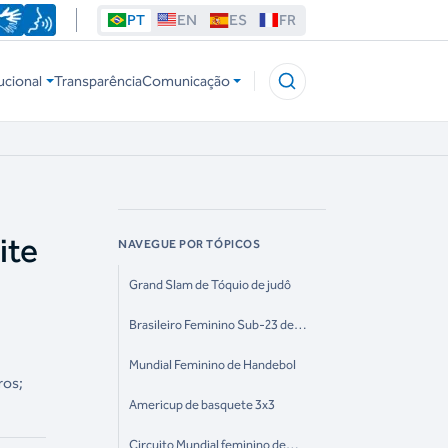
PT
EN
ES
FR
ucional
Transparência
Comunicação
ite
NAVEGUE POR TÓPICOS
Grand Slam de Tóquio de judô
Brasileiro Feminino Sub-23 de
basquete
Mundial Feminino de Handebol
ros;
Americup de basquete 3x3
Circuito Mundial feminino de