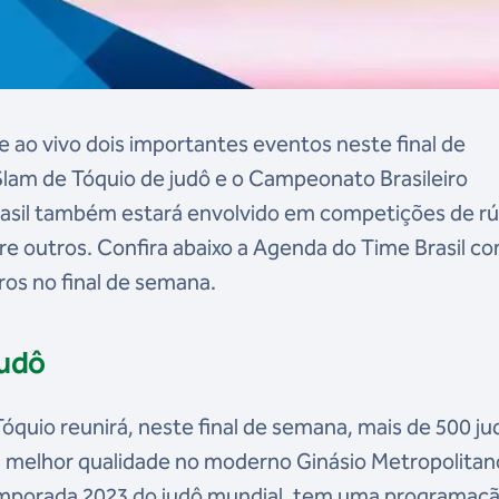
e ao vivo dois importantes eventos neste final de
Slam de Tóquio de judô e o Campeonato Brasileiro
asil também estará envolvido em competições de rú
re outros. Confira abaixo a Agenda do Time Brasil c
ros no final de semana.
judô
óquio reunirá, neste final de semana, mais de 500 j
da melhor qualidade no moderno Ginásio Metropolitan
emporada 2023 do judô mundial, tem uma programaç