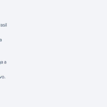
asil
a
ga a
vo.