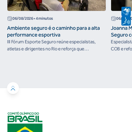
06/08/2026
• 4 minutos
06/08/2
Ambiente seguro é o caminho para a alta
Joanna M
performance esportiva
Seguro c
III Fórum Esporte Seguro reúne especialistas,
Especialis
atletas e dirigentes no Rio e reforça que
COB e refo
ambientes protegidos são condição para o
esportivos
desenvolvimento esportivo e a conquista de
resultados