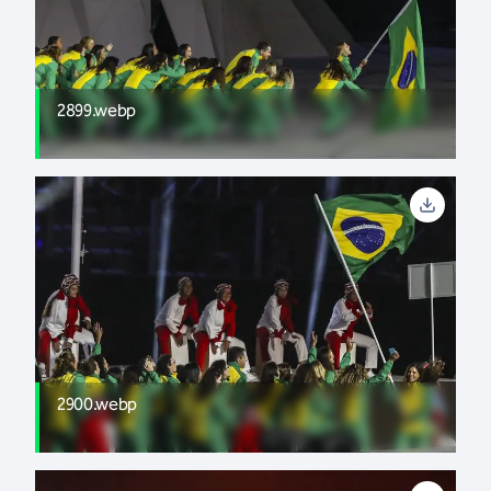
2899.webp
2900.webp