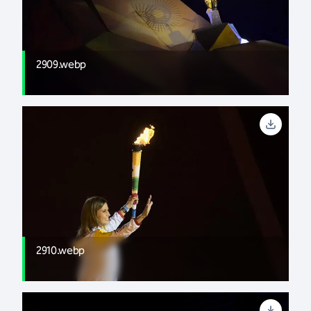
2909.webp
2910.webp