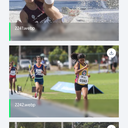
2241.webp
2242.webp