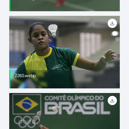
2260.webp