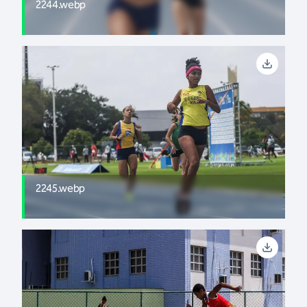
2244.webp
2245.webp