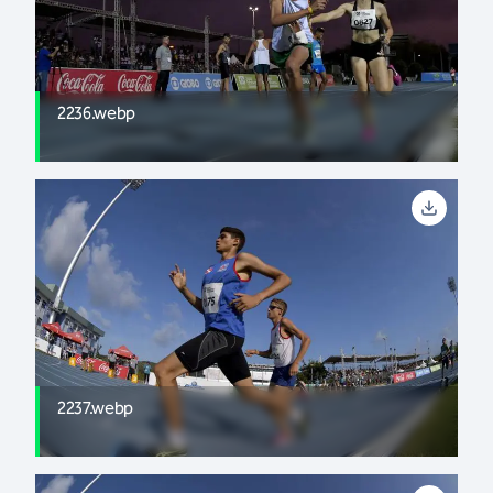
2236.webp
2237.webp