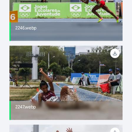
2246.webp
2247.webp