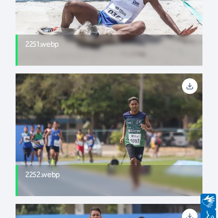
2251.webp
2252.webp