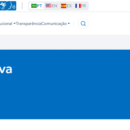
PT
EN
ES
FR
ucional
Transparência
Comunicação
lva