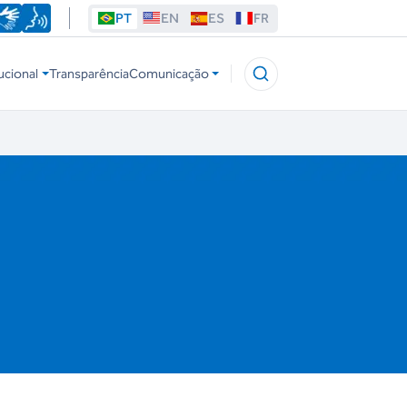
PT
EN
ES
FR
ucional
Transparência
Comunicação