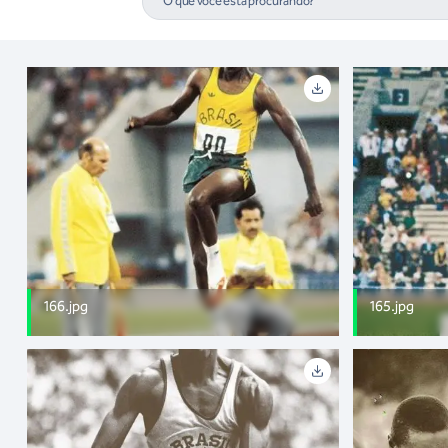
166.jpg
165.jpg