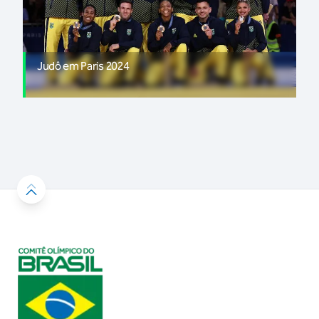
Judô em Paris 2024