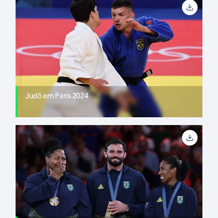
Judô em Paris 2024