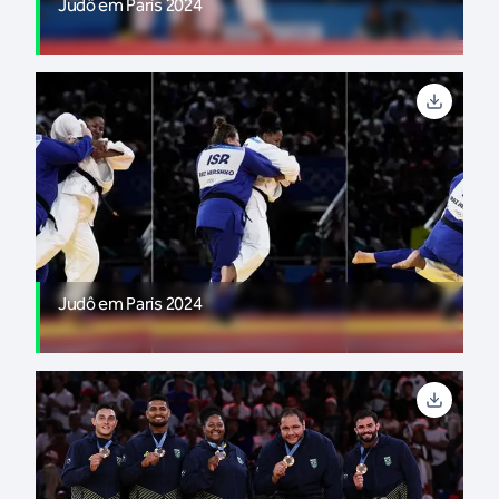
Judô em Paris 2024
Judô em Paris 2024