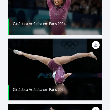
Ginástica Artística em Paris 2024
Ginástica Artística em Paris 2024