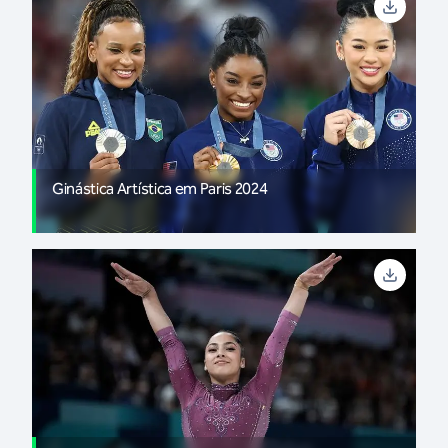
Ginástica Artística em Paris 2024