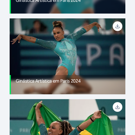
Ginástica Artística em Paris 2024
Ginástica Artística em Paris 2024