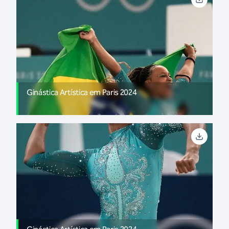
Ginástica Artística em Paris 2024