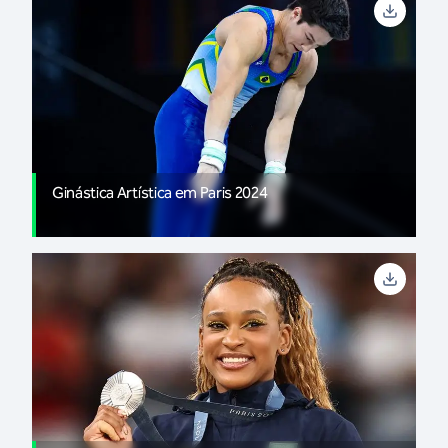
Ginástica Artística em Paris 2024