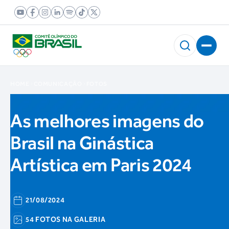
HOME
COMUNICAÇÃO
FOTOS
As melhores imagens do
Brasil na Ginástica
Artística em Paris 2024
21/08/2024
54 FOTOS NA GALERIA