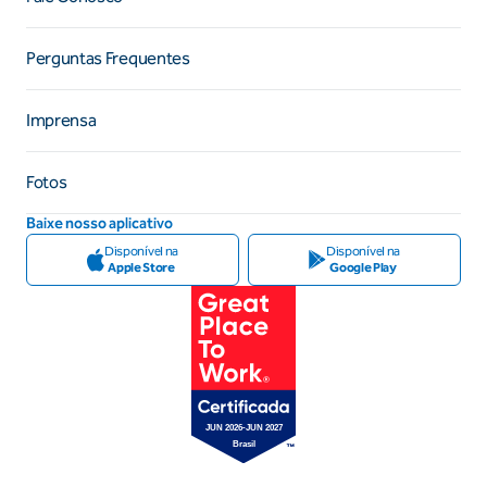
Perguntas Frequentes
Imprensa
Fotos
Baixe nosso aplicativo
Disponível na
Disponível na
Apple Store
Google Play