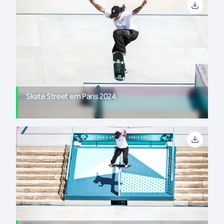
Skate Street em Paris 2024