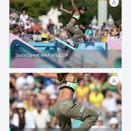
Skate Street em Paris 2024