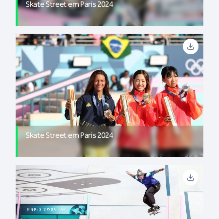
Skate Street em Paris 2024
Skate Street em Paris 2024