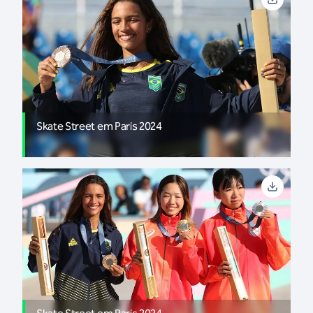
Skate Street em Paris 2024