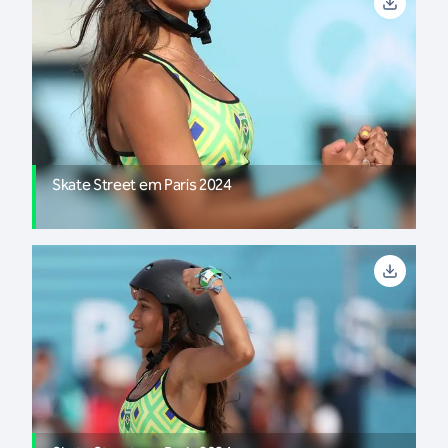
Skate Street em Paris 2024