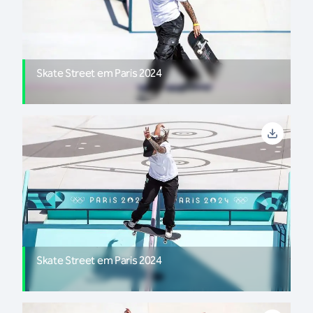
Skate Street em Paris 2024
Skate Street em Paris 2024