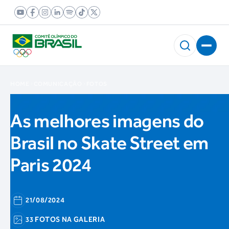
HOME
COMUNICAÇÃO
FOTOS
As melhores imagens do
Brasil no Skate Street em
Paris 2024
21/08/2024
33 FOTOS NA GALERIA