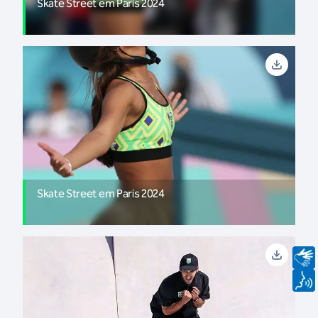
Skate Street em Paris 2024
Skate Street em Paris 2024