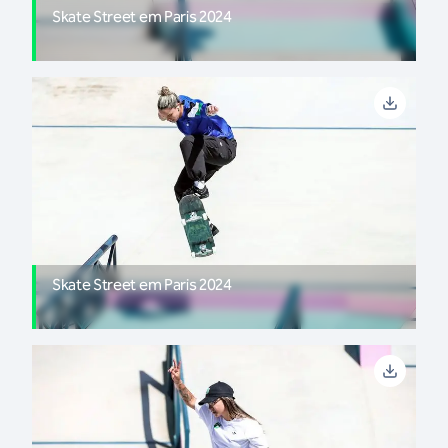
Skate Street em Paris 2024
Skate Street em Paris 2024