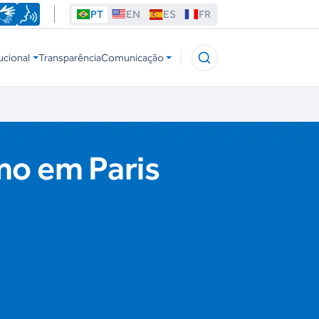
PT
EN
ES
FR
ucional
Transparência
Comunicação
mo em Paris