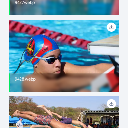
9427.webp
9428.webp