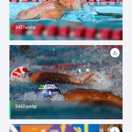
9437.webp
9442.webp