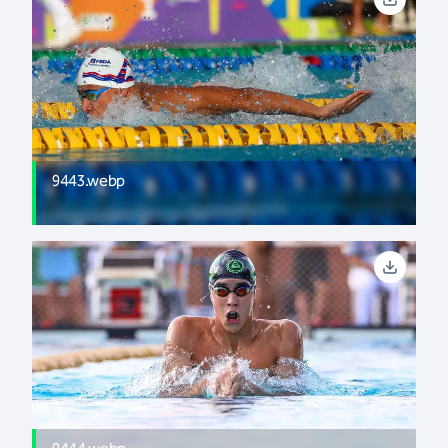
9443.webp