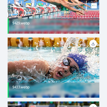
9429.webp
9433.webp