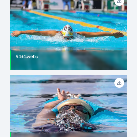
9434.webp