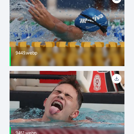
9449.webp
9451.webp