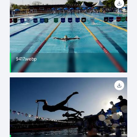
9417.webp