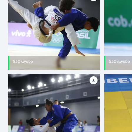
9307.webp
9308.webp