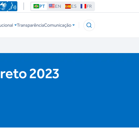
PT
EN
ES
FR
ucional
Transparência
Comunicação
Preto 2023