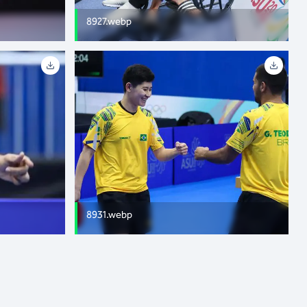
8927.webp
8931.webp