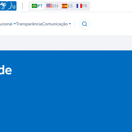
PT
EN
ES
FR
ucional
Transparência
Comunicação
de