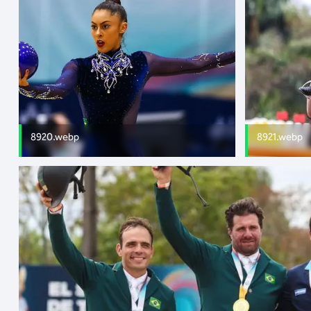
8920.webp
8921.webp