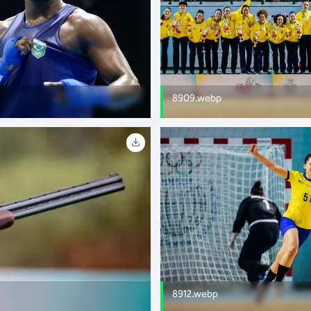
8909.webp
8912.webp