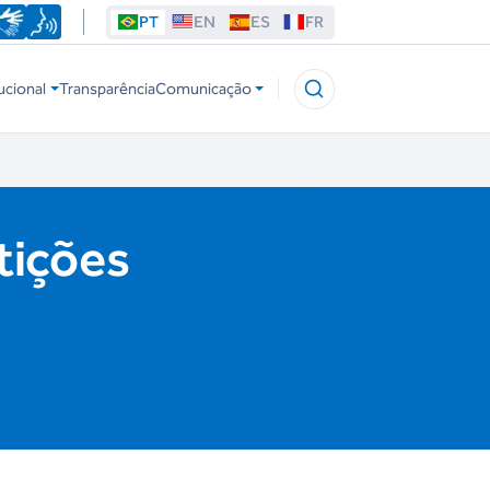
PT
EN
ES
FR
ucional
Transparência
Comunicação
tições