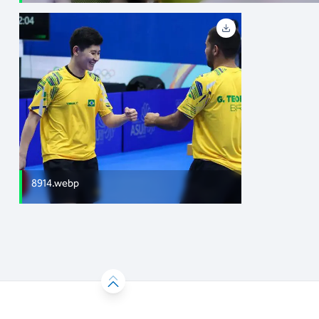
8914.webp