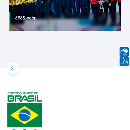
8885.webp