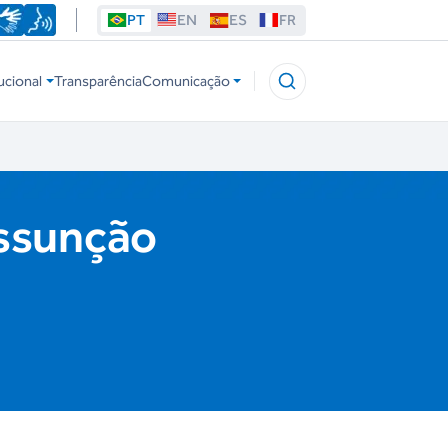
PT
EN
ES
FR
ucional
Transparência
Comunicação
Assunção