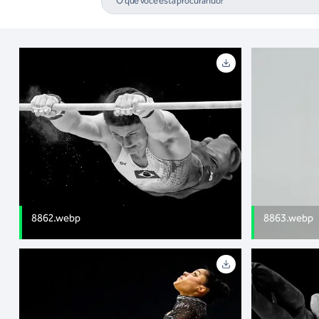
8862.webp
8863.webp