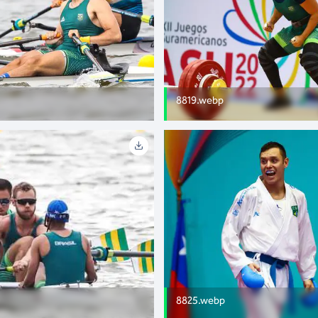
8819.webp
8825.webp