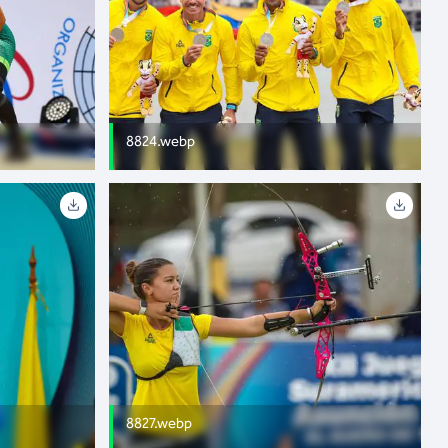
8824.webp
8827.webp