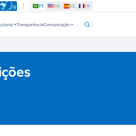
PT
EN
ES
FR
ucional
Transparência
Comunicação
ições