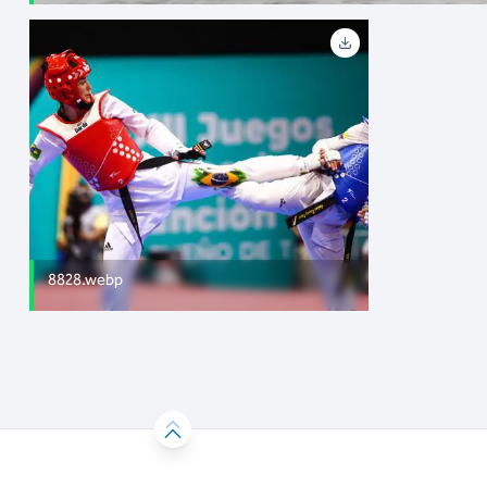
8828.webp