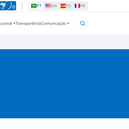
PT
EN
ES
FR
ucional
Transparência
Comunicação