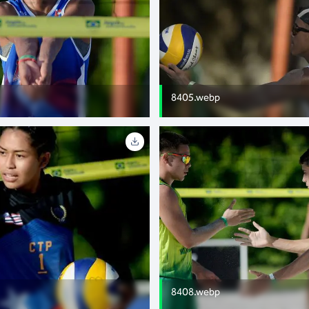
8405.webp
8408.webp