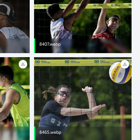
8407.webp
8465.webp