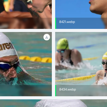
8421.webp
8434.webp