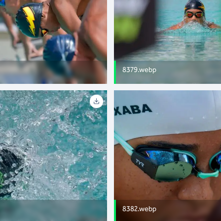
8379.webp
8382.webp