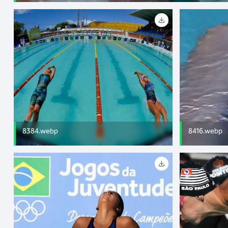
8384.webp
8416.webp