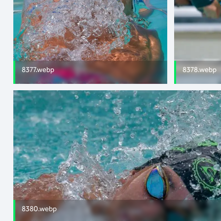
8377.webp
8378.webp
8380.webp