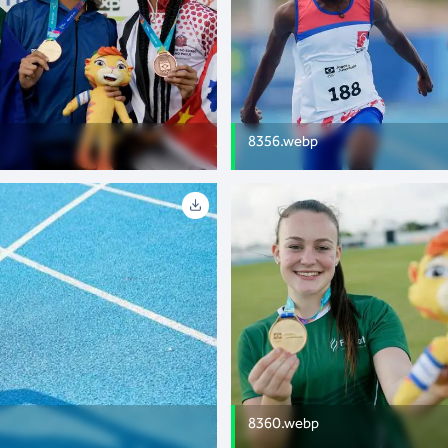
8356.webp
8360.webp