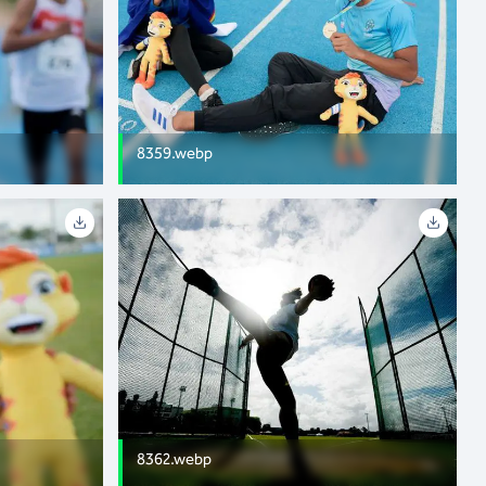
8359.webp
8362.webp