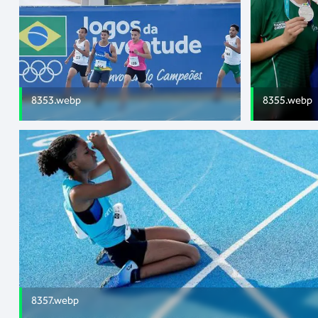
8353.webp
8355.webp
8357.webp