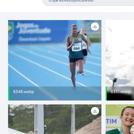
8348.webp
8351.webp