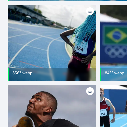
8363.webp
8422.webp