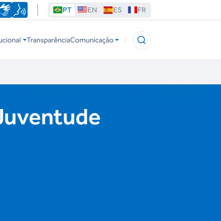
PT
EN
ES
FR
ucional
Transparência
Comunicação
 Juventude