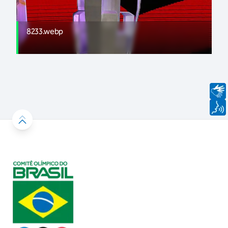
8233.webp