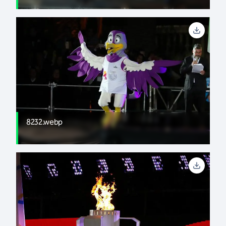
8232.webp