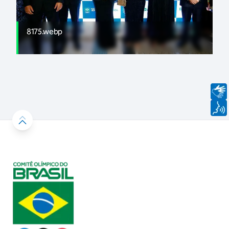
8175.webp