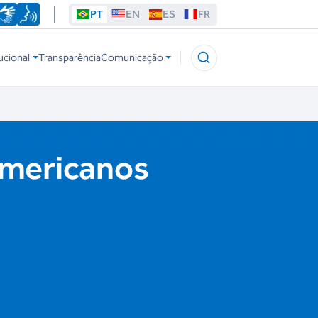
PT
EN
ES
FR
ucional
Transparência
Comunicação
americanos