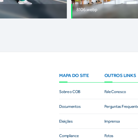
8106.webp
MAPA DO SITE
OUTROS LINKS
Sobre o COB
Fale Conosco
Documentos
Perguntas Frequent
Eleições
Imprensa
Compliance
Fotos