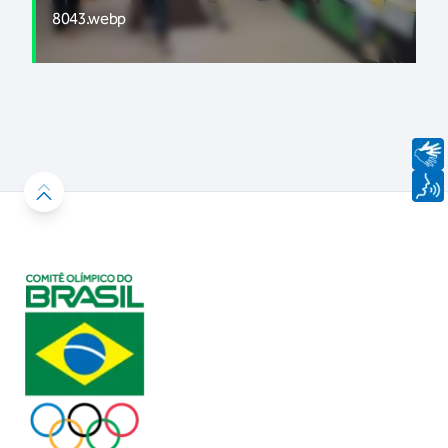
8043.webp