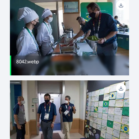
8042.webp