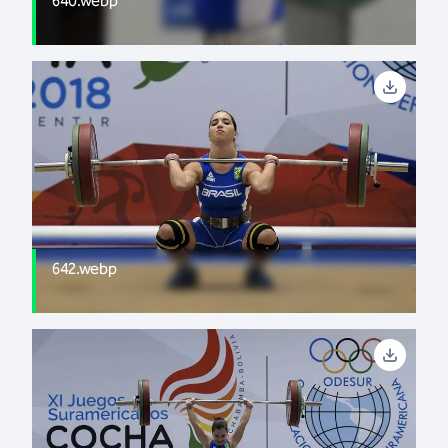
640.webp
642.webp