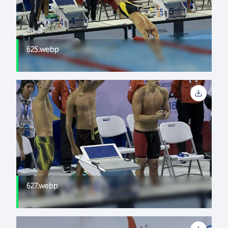
625.webp
627.webp