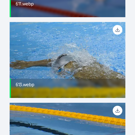
611.webp
613.webp