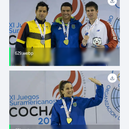
629.webp