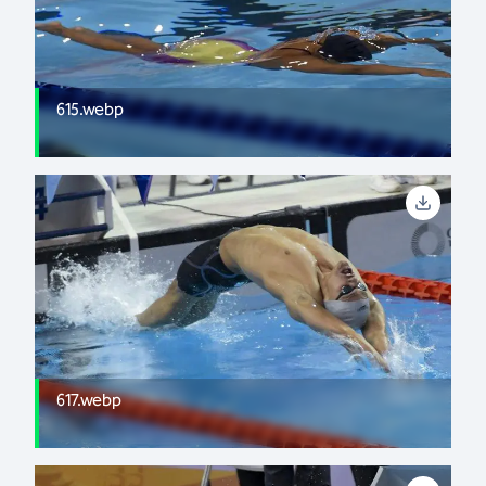
615.webp
617.webp