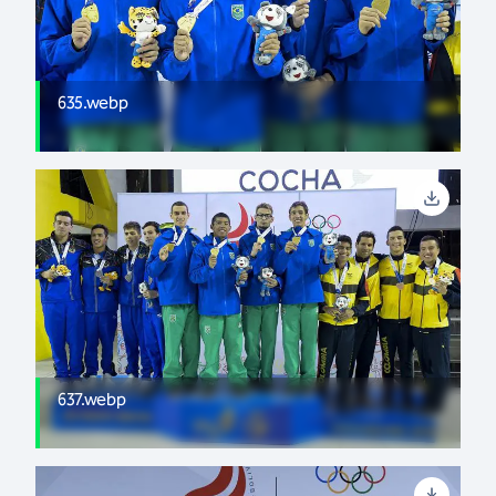
635.webp
637.webp