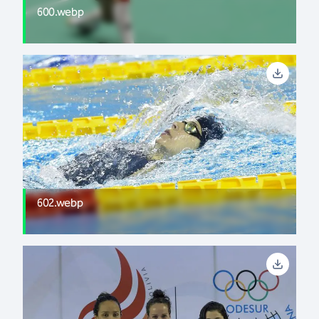
600.webp
602.webp