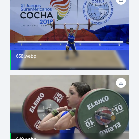
638.webp