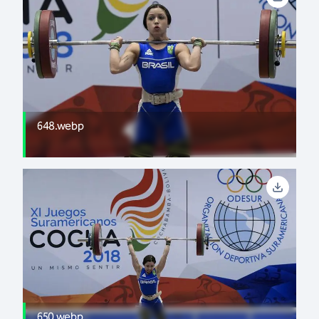
648.webp
650.webp