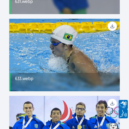
631.webp
633.webp