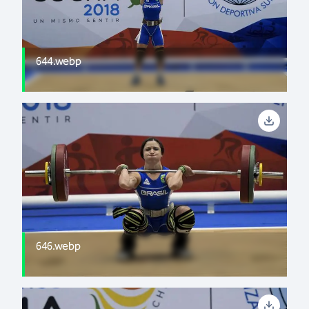
644.webp
646.webp