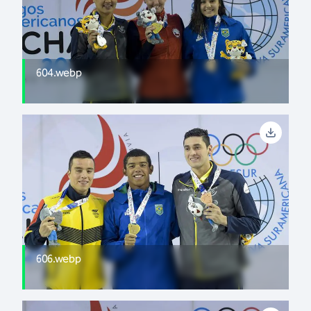
604.webp
606.webp