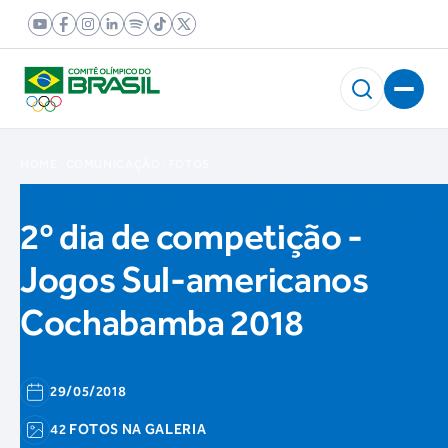
HOME
COMUNICAÇÃO
FOTOS
2º dia de competição -
Jogos Sul-americanos
Cochabamba 2018
29/05/2018
42 FOTOS NA GALERIA