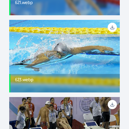
621.webp
623.webp