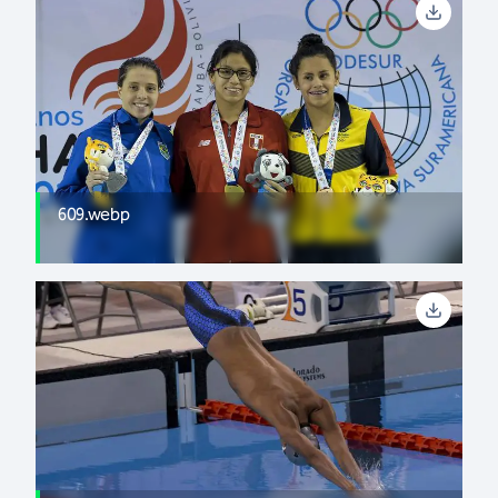
609.webp