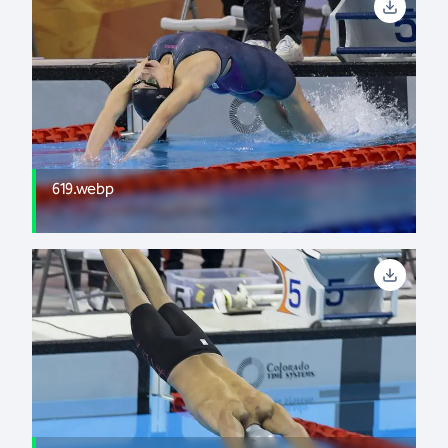
619.webp