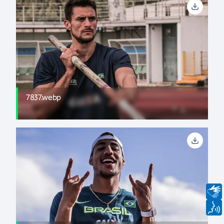
7837.webp