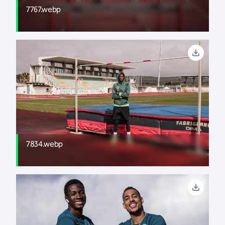
7767.webp
7834.webp