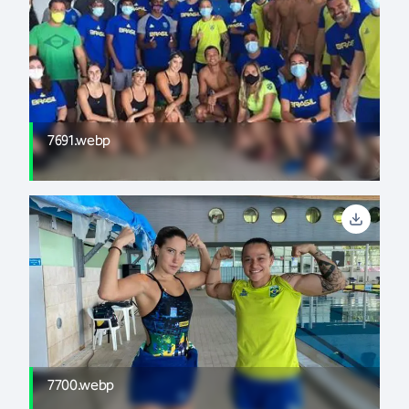
7691.webp
7700.webp