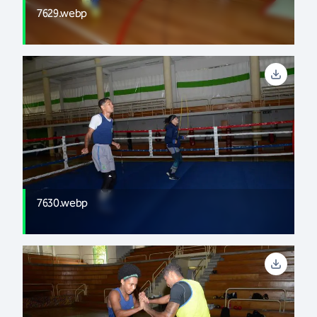
7629.webp
7630.webp