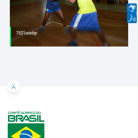
7631.webp