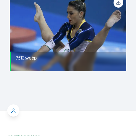
7512.webp