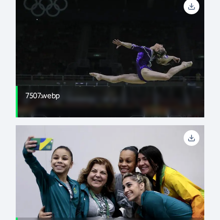
7507.webp