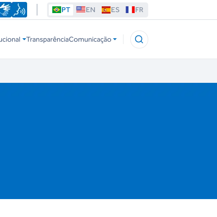
PT
EN
ES
FR
ucional
Transparência
Comunicação