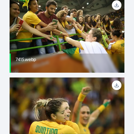
7415.webp