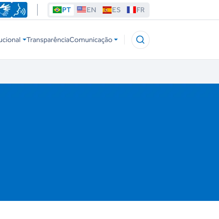
PT
EN
ES
FR
ucional
Transparência
Comunicação