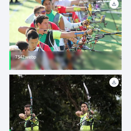
7342.webp