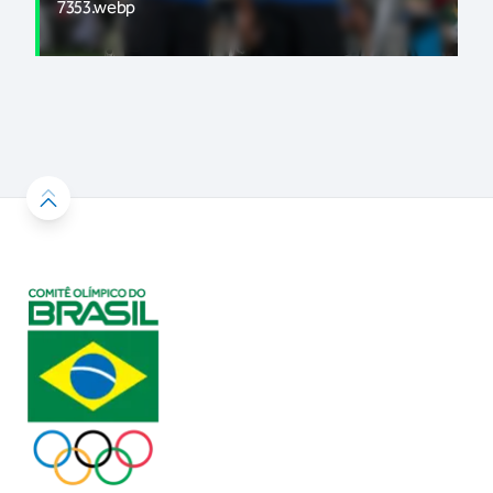
7353.webp