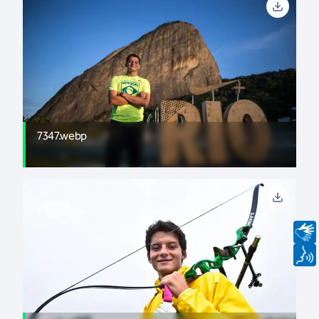
7347.webp