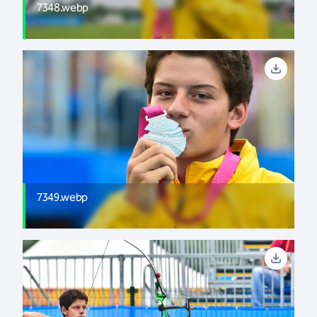
7348.webp
7349.webp