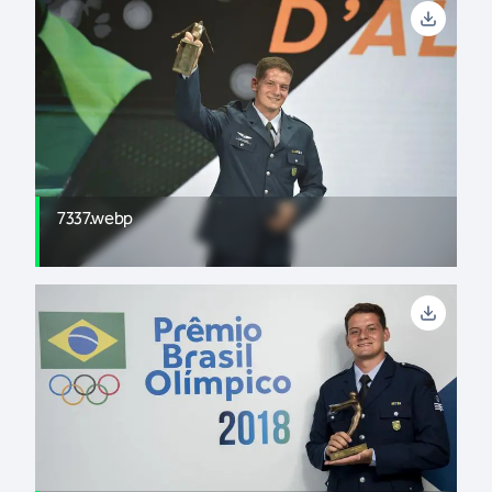
7337.webp