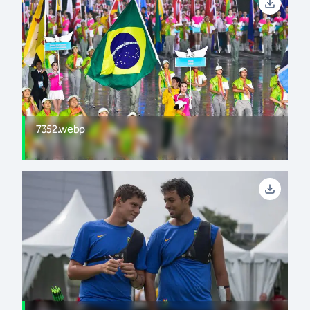
7352.webp