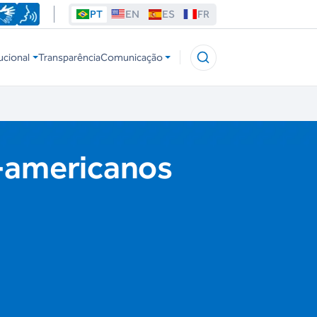
PT
EN
ES
FR
ucional
Transparência
Comunicação
l-americanos