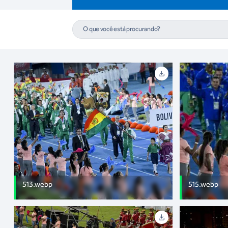
513.webp
515.webp