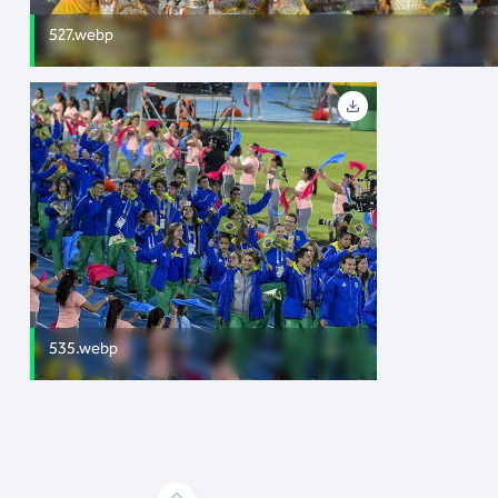
527.webp
535.webp