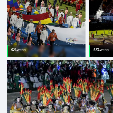
521.webp
523.webp