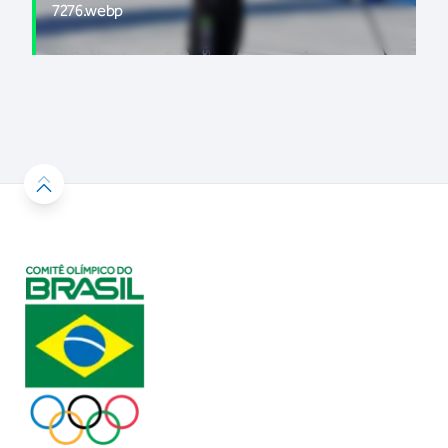
7276.webp