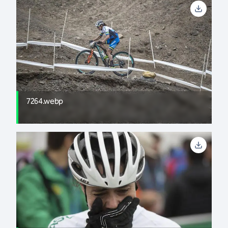
7264.webp