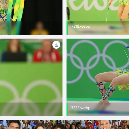
7218.webp
7222.webp