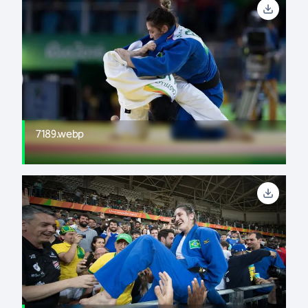
7189.webp