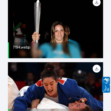
7194.webp