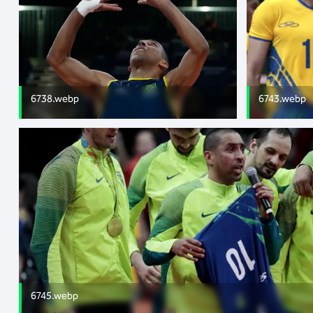
6738.webp
6743.webp
6745.webp