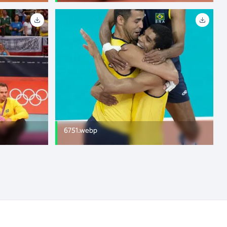
6751.webp