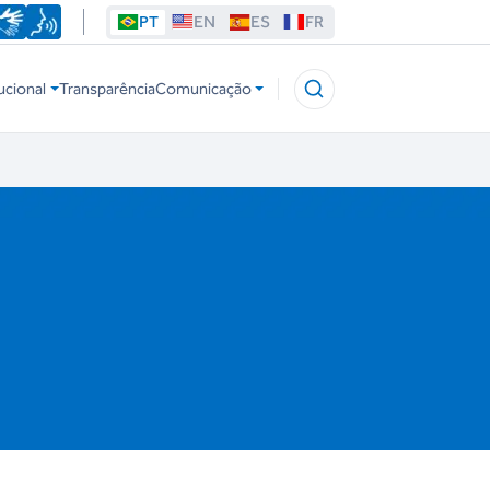
PT
EN
ES
FR
ucional
Transparência
Comunicação