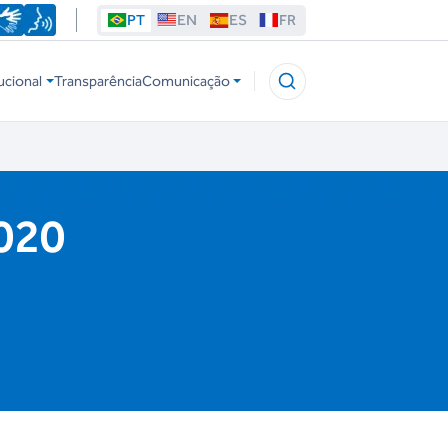
PT
EN
ES
FR
ucional
Transparência
Comunicação
2020