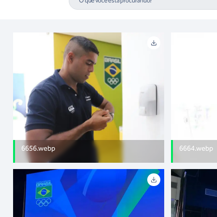
6656.webp
6664.webp