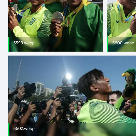
6599.webp
6600.webp
6602.webp