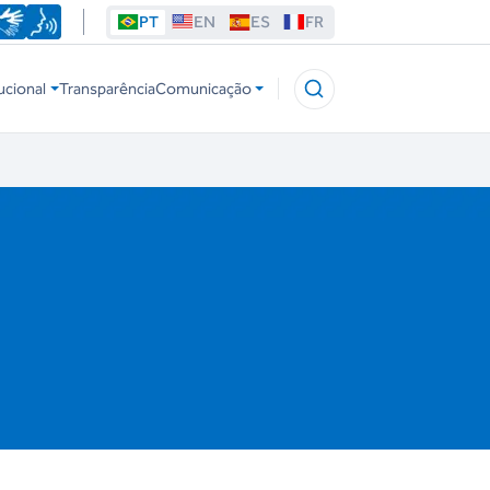
PT
EN
ES
FR
ucional
Transparência
Comunicação