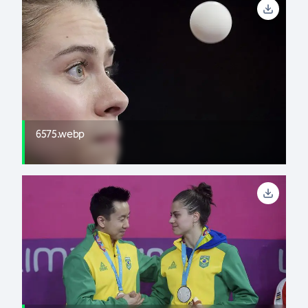
6575.webp