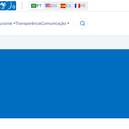
PT
EN
ES
FR
ucional
Transparência
Comunicação