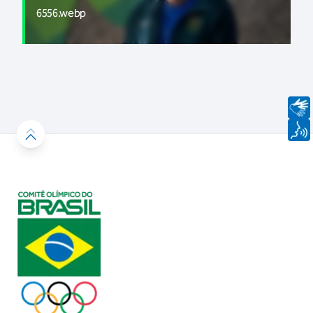
6556.webp